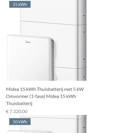
15 kWh
Midea 15 kWh Thuisbatterij met 5 kW
Omvormer (1-fase) Midea 15 kWh
Thuisbatterij
Prijs
€ 7.320,00
10 kWh