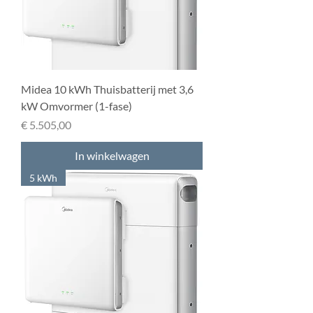
Midea 10 kWh Thuisbatterij met 3,6
kW Omvormer (1-fase)
Prijs
€ 5.505,00
In winkelwagen
5 kWh