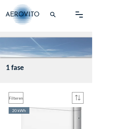
AEROVITO
1 fase
Filteren
20 kWh