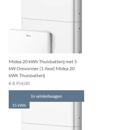
Midea 20 kWh Thuisbatterij met 5
kW Omvormer (1-fase) Midea 20
kWh Thuisbatterij
Prijs
€ 8.954,00
In winkelwagen
15 kWh