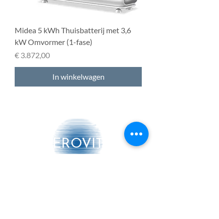
Midea 5 kWh Thuisbatterij met 3,6
kW Omvormer (1-fase)
Prijs
€ 3.872,00
In winkelwagen
AEROVITO
Producten