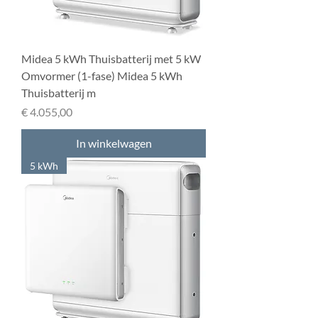
Midea 5 kWh Thuisbatterij met 5 kW
Omvormer (1-fase) Midea 5 kWh
Thuisbatterij m
Prijs
€ 4.055,00
In winkelwagen
5 kWh