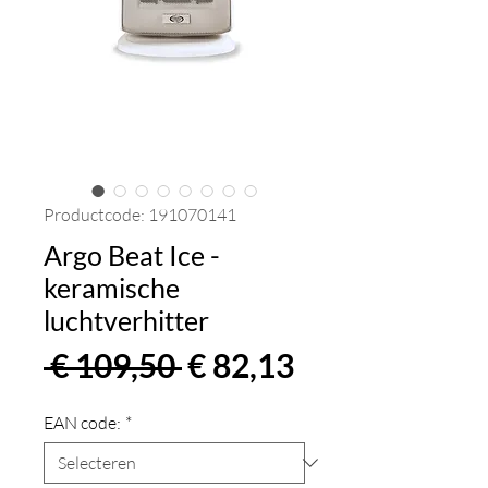
Productcode: 191070141
Argo Beat Ice -
keramische
luchtverhitter
Normale
Verkoopprijs
 € 109,50 
€ 82,13
prijs
EAN code:
*