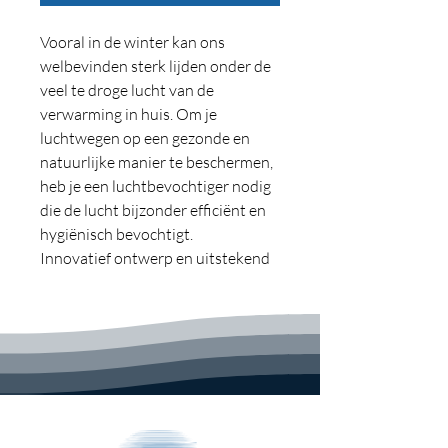
Vooral in de winter kan ons
welbevinden sterk lijden onder de
veel te droge lucht van de
verwarming in huis. Om je
luchtwegen op een gezonde en
natuurlijke manier te beschermen,
heb je een luchtbevochtiger nodig
die de lucht bijzonder efficiënt en
hygiënisch bevochtigt.
Innovatief ontwerp en uitstekend
prestaties voor deze ultrasone
luchtbevochtiger. De stoom komt
uit de bovenkant en komt met
discretie in de kamer, homogeen
verspreiden. Compact en effectief,
het kan overal worden geplaatst.
Het werkt ook als een essentie-