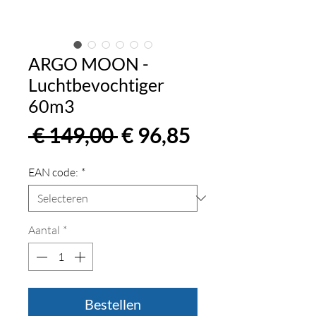
ARGO MOON -
Luchtbevochtiger
60m3
Normale
Verkoopprijs
 € 149,00 
€ 96,85
prijs
EAN code:
*
Aantal
*
Bestellen