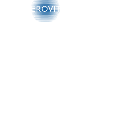
diffuser.
Kenmerken:
AEROVITO
Aantrekkelijk design ultrasone
luchtbevochtiger
Elegante hoogglans afwerking,
zuiver witte kleur met
Producten
zilveren details
Hij produceert koude stoom
➔ Luchtbehandeling
met een verbruik van slechts
23W
➔ Luchtmonitoring
Bevochtigingscapaciteit: 300 ml
➔ Diensten
/ u
Grote watertank (4 L)
Meer info
Multifunctionele verlichte
knop: controleer de status
werking, uitgestoten
stoomvolume, tankalarm
Informatie
leeg
Automatische stop bij gebrek