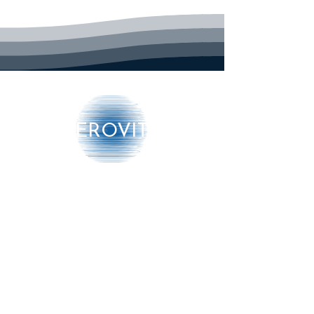
aroma olie of pads. De tank
schakelt automatisch uit nadat de
gehele 2 liter tank verneveld is. Zijn
stijlvolle design maakt de LB37 een
blikvanger in elke huiskamer.
Kenmerken van de Beurer LB37:
- Voor het perfecte klimaat
binnenshuis, zowel dag en nacht
AEROVITO
- Microfijne, ultrasone verneveling
- Met nachtmodus: Extra stille
werking en geen storende
verlichting op de bedieningsknop
Producten
- Energiebesparend: slechts 20
watt
➔ Luchtbehandeling
- Geschikt voor ruimtes tot 20m 2
- Luchtbevochtiging tot wel
➔ Luchtmonitoring
200ml/u
➔ Diensten
- Ook geschikt voor het
verspreiden van geuren in uw