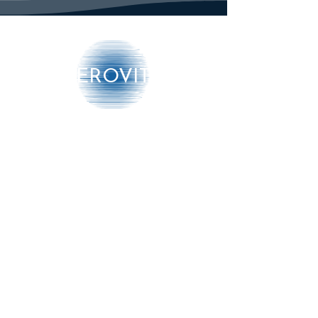
(< 42 dBA) en heeft een traploze
hygrostaat.
Productnummer: 370973
EAN: 8713415370973
Categorie: Luchtontvochtigers
AEROVITO
Vermogen: 230 Watt
Auto: start/stop
Ontvochtigen: 10l/24h
Watertank: 2 l
Producten
Timer: 0-24 uur
Luchtverplaatsing: 180 m3/h
➔ Luchtbehandeling
Koelmiddel: R290
Geluidsniveau (dBA): 47
➔ Luchtmonitoring
Wielen: ja
➔ Diensten
Elektrokabel: 1,8 m
Omkasting: kunststof
Meer info
Afmeting: 19,7 x 27,6 x 48,1 cm
Gewicht: 8,6 kg
Aansluitspanning: 220-240 V /