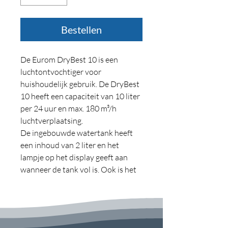
Bestellen
De Eurom DryBest 10 is een
luchtontvochtiger voor
huishoudelijk gebruik. De DryBest
10 heeft een capaciteit van 10 liter
per 24 uur en max. 180 m³/h
luchtverplaatsing.
De ingebouwde watertank heeft
een inhoud van 2 liter en het
lampje op het display geeft aan
wanneer de tank vol is. Ook is het
mogelijk om een drain aan te
sluiten zodat het water continu
kan weglopen.
De luchtontvochtiger is geruisloos