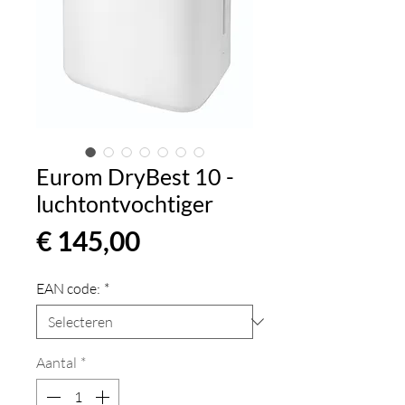
Eurom DryBest 10 -
luchtontvochtiger
Prijs
€ 145,00
EAN code:
*
Aantal
*