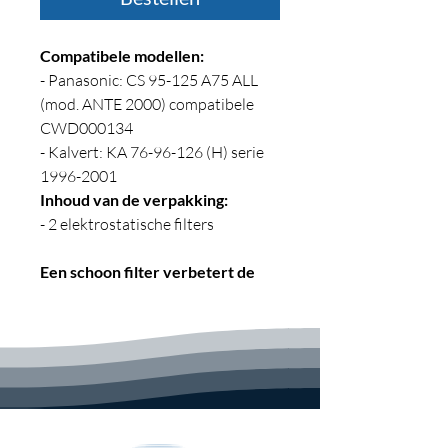
Compatibele modellen:
- Panasonic: CS 95-125 A75 ALL
(mod. ANTE 2000) compatibele
CWD000134
- Kalvert: KA 76-96-126 (H) serie
1996-2001
Inhoud van de verpakking:
- 2 elektrostatische filters
Een schoon filter verbetert de
prestaties, verhoogt het comfort
Aktivo elektrostatisch filter met
Aemina. Deze technologie is uniek
in zijn soort: een antimicrobiële
stof (quaternair ammonium) wordt
gehecht aan een silaan
(siliconenderivaat dat de