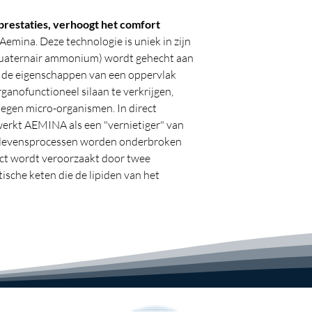
 prestaties, verhoogt het comfort
 Aemina. Deze technologie is uniek in zijn
(quaternair ammonium) wordt gehecht aan
at de eigenschappen van een oppervlak
anofunctioneel silaan te verkrijgen,
 tegen micro-organismen. In direct
erkt AEMINA als een "vernietiger" van
levensprocessen worden onderbroken
ect wordt veroorzaakt door twee
tische keten die de lipiden van het
or de positieve lading van het
lading van de microbe tegenwerkt. Het
 een zwaard, het tweede met een
el is dat het effect na verloop van tijd
geconsumeerd, maar vooral niet in het
eriële technologie van AEMINA is uniek