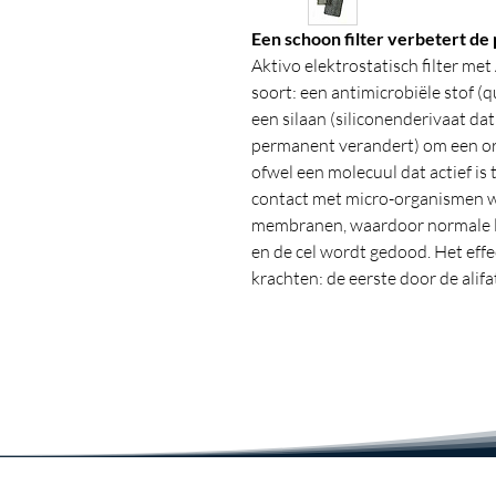
Een schoon filter verbetert de
Aktivo elektrostatisch filter met
soort: een antimicrobiële stof 
een silaan (siliconenderivaat d
permanent verandert) om een org
ofwel een molecuul dat actief is
contact met micro-organismen w
membranen, waardoor normale 
en de cel wordt gedood. Het eff
krachten: de eerste door de alifa
membraan aantrekt, de tweede do
stikstofatoom die de negatieve 
eerste is dus te vergelijken met
elektrodenconstructie.Het voorde
niet afneemt en ook niet wordt 
milieu terechtkomt. De antibact
omdat het:
Waterbestendig