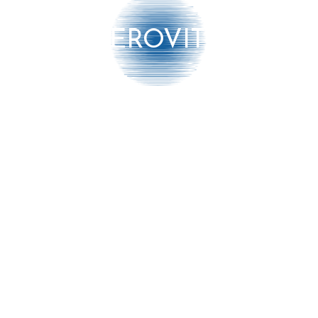
iept
AEROVITO
ventionele antibacteriële middelen
mingszone
rd door micro -organismen
n het milieu.
Bedrijf
ormatie
9-13 DUBBELE PROEF QUADRI
➔ Contact
erken
➔ Partnership
ieuws
➔ Algemene voorwaar
ocumenten
➔ Verzenden en retou
➔ Privacy