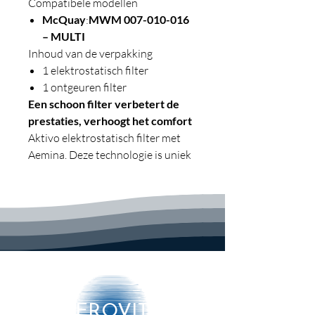
Compatibele modellen
McQuay
:
MWM 007-010-016
– MULTI
Inhoud van de verpakking
1 elektrostatisch filter
1 ontgeuren filter
Een schoon filter verbetert de
prestaties, verhoogt het comfort
Aktivo elektrostatisch filter met
Aemina. Deze technologie is uniek
in zijn soort: een antimicrobiële
stof (quaternair ammonium) wordt
gehecht aan een silaan
(siliconenderivaat dat de
eigenschappen van een oppervlak
permanent verandert) om een
organofunctioneel silaan te
verkrijgen, ofwel een molecuul dat
actief is tegen micro-organismen.
AEROVITO