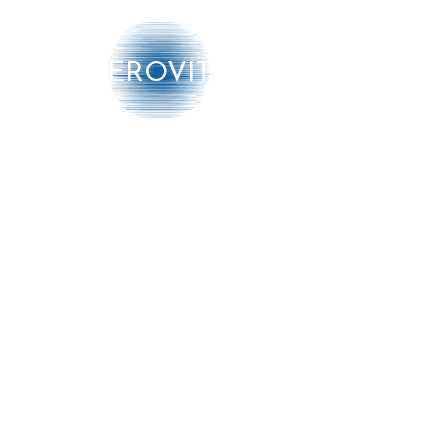
capaciteit voortdurend af op de
gewenste en gemeten
binnentemperatuur.
AEROVITO
R290:
De airco is voorzien van koelgas
R290. De airconditioner wordt aan
Producten
de muur gemonteerd, dit kan op
elke gewenste hoogte. Hij is
➔ Luchtbehandeling
uitgerust met een grote klep aan
de voorkant welke zorgt voor een
➔ Luchtmonitoring
perfecte verspreiding van de
➔ Diensten
omgevingslucht. Verder beschikt
hij over een multifiltersysteem
Meer info
bestaande uit een elektrostatisch
filter (met anti-stoffunctie) en
actief koolfilter (effectief tegen
nare geurtjes).
Informatie