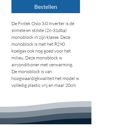
Bestellen
De Fintek Oslo 3.0 Inverter is de
slimste en stilste (26-31dba)
monoblock in zijn klasse. Deze
monoblock is met het R290
koelgas ook nog goed voor het
milieu. Deze monoblock is
airconditioner met verwarming.
De monoblock is van
hoogwaardigkwaliteit het model is
volledig plastic vrij en maar 20cm
dik. De inverter techniek zorgt
ervoor dat de Fintek airconditioner
uiterst snel reageert op elke
verandering van het klimaat. Het
inverter systeem stemt de te
leveren koel-en/of verwarmings