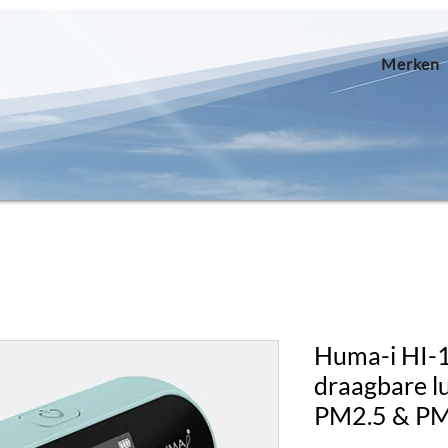
Merken
Huma-i HI-
draagbare l
PM2.5 & P