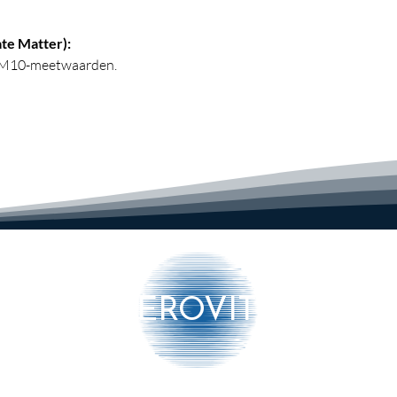
te Matter):
 PM10-meetwaarden.
rbinding) weergavemodus:
egeven samen met de ppm-
waarde na 15 ~ 60 seconden weergegeven
waarde elke seconde wordt bijgewerkt.
liteitsmonitor
 ㎥ (PM2.5 / PM10)
AEROVITO
.000 ppm
00 ppm