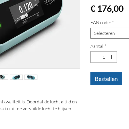
P
€ 176,00
EAN code:
*
Selecteren
Aantal
*
Bestellen
tkwaliteit is. Doordat de lucht altijd en
-i u uit de vervuilde lucht te blijven.