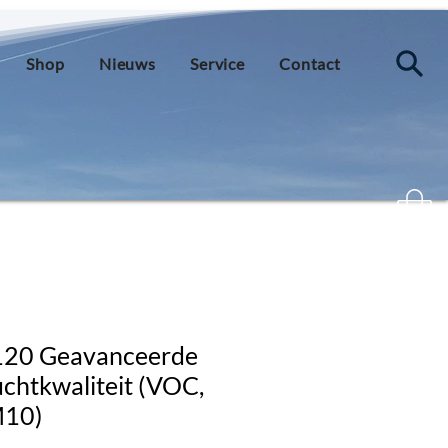
Shop
Nieuws
Service
Contact
120 Geavanceerde
uchtkwaliteit (VOC,
M10)