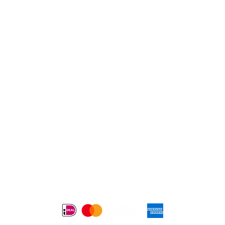
Bedrijf
ormatie
 x 1,6 x 1,5 inch)
➔ Contact
erken
➔ Partnership
ieuws
➔ Algemene voorwaar
ocumenten
➔ Verzenden en retou
➔ Privacy
betaalmethoden