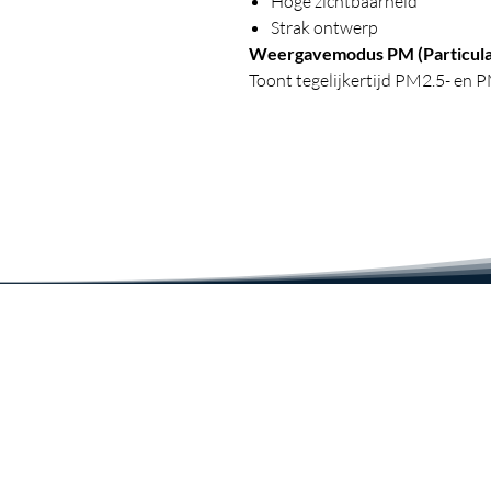
Hoge zichtbaarheid
Strak ontwerp
Weergavemodus PM (Particula
Toont tegelijkertijd PM2.5- en
VOC (vluchtige organische ve
VOC-concentratie wordt weerg
eenheidscijfers.
In het geval van VOC wordt de 
bij het inschakelen, waarna de 
Specificaties:
Product: Draagbare luchtkwa
Huma-i Skyblue (HI-120)
PM-meetbereik: 0 ~ 500 ㎍ /
Resolutie: 1 ㎍ / ㎥
VOC-meetbereik: 0,000 ~ 10
Resolutie: 0,001 ppm
CO2-meetbereik: 400 ~ 10.0