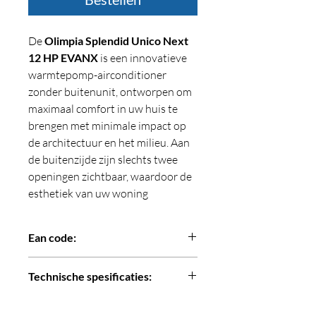
De
Olimpia Splendid Unico Next
12 HP EVANX
is een innovatieve
warmtepomp-airconditioner
zonder buitenunit, ontworpen om
maximaal comfort in uw huis te
brengen met minimale impact op
de architectuur en het milieu. Aan
de buitenzijde zijn slechts twee
openingen zichtbaar, waardoor de
esthetiek van uw woning
behouden blijft. Binnenin zorgt
geavanceerde technologie voor
Ean code:
efficiënte klimaatbeheersing in een
gestroomlijnd en
8021183025774
Technische spesificaties:
onderhoudsvriendelijk ontwerp.
Koelvermogen (min/max) : 1,5 / 3,1
Belangrijkste kenmerken: