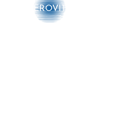
micron.
AEROVITO
UV-C LAMP EN IONISATOR:
Om de lucht te steriliseren, micro-
organismen te vernietigen met UV-
Producten
C-stralen en deze te bevrijden van
vervuilende deeltjes door de
➔ Luchtbehandeling
werking van negatieve ionen.
➔ Luchtmonitoring
AUTOMATISCHE AANPASSING:
➔ Diensten
Analyseert de luchtkwaliteit in
realtime, past zichzelf aan voor een
Meer info
efficiënte zuivering en rapporteert
de gegevens via de 4-kleuren
lichtindicator.
Informatie
WI-FI E-SPRAAKBESTURING:
Dankzij de geïntegreerde Wi-Fi en