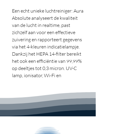
Een echt unieke luchtreiniger: Aura
Absolute analyseert de kwaliteit
van de lucht in realtime, past
zichzelf aan voor een effectieve
zuivering en rapporteert gegevens
via het 4-kleuren indicatielampje.
Dankzij het HEPA 14-filter bereikt
het ook een efficiëntie van 99,99%
op deeltjes tot 0,3 micron. UV-C
lamp, ionisator, Wi-Fi en
spraakbesturing maken de
uitrusting compleet.
HEPA 14-FILTER:
Naast het voorfilter en het actieve
koolfilter is hij uitgerust met een
HEPA 14-filter met een efficiëntie
van 99,99% op deeltjes tot 0,3