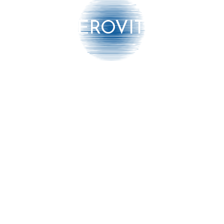
or een maximaal akoestisch comfort.
AEROVITO
-kantelvoorziening.
Bedrijf
ormatie
2.000 W
le druppel
➔ Contact
erken
➔ Partnership
ieuws
➔ Algemene voorwaar
ocumenten
➔ Verzenden en retou
➔ Privacy