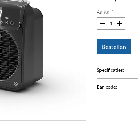
Aantal
*
Bestellen
Specificaties:
Thermisch ver
Ean code:
Selecteerbare ve
/ 2000
8021183992410
Verwarmbaar v
Afmetingen produc
280 x 163 m
Afmetingen pakket
286 x 164 m
Gewicht (zonde