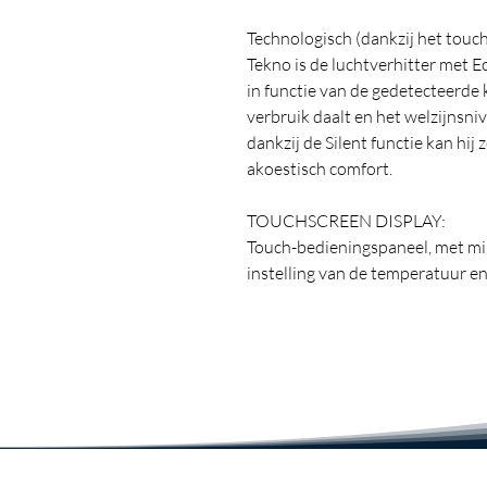
Technologisch (dankzij het touch
Tekno is de luchtverhitter met 
in functie van de gedetecteerd
verbruik daalt en het welzijnsniv
dankzij de Silent functie kan hij
akoestisch comfort.
TOUCHSCREEN DISPLAY:
Touch-bedieningspaneel, met min
instelling van de temperatuur 
(1000-2000W).
ECO MODE:
Moduleert het vermogen automat
omgevingstemperatuur, waardoo
het niveau van welzijn toeneemt
SILENT FUNCTION: