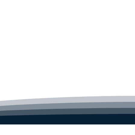
erpakking): 2 kg
 (breedte x hoogte x diepte):
230 mm
e: II
ad van de bouwschillen: IP21
ding: 220/240 - 1 - 50 V-F-Hz
smarkeringen: CE
staat: √
ermostaat: √
latie: √
nctie: -
telbeveiliging: √
ctie: √
aar vermogen: √