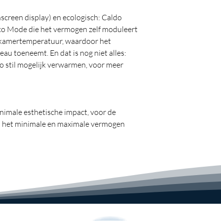
Gewicht (met v
Afmetingen master
screen display) en ecologisch: Caldo
507 x 587 x 
Eco Mode die het vermogen zelf moduleert
Isolatieklass
e kamertemperatuur, waardoor het
Beschermingsgra
eau toeneemt. En dat is nog niet alles:
 zo stil mogelijk verwarmen, voor meer
Elektrische voe
Conformiteit
Timer: ja
Kamerthermo
Veiligheidsth
imale esthetische impact, voor de
Functie venti
en het minimale en maximale vermogen
Oscillatie-fu
Schakelaar kan
Antivriesfun
Keuzeschakel
isch op basis van de gedetecteerde
r het verbruikt wordt verminderd en
.