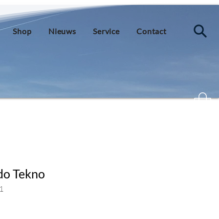
Shop
Nieuws
Service
Contact
do Tekno
1
js