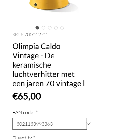
SKU: 700012-01
Olimpia Caldo
Vintage - De
keramische
luchtverhitter met
een jaren 70 vintage l
Price
€65,00
EAN code:
*
Quantity
*