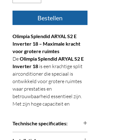
Bestellen
Olimpia Splendid ARYAL S2 E
Inverter 18 – Maximale kracht
voor grotere ruimtes
De
Olimpia Splendid ARYAL S2 E
Inverter 18
is een krachtige split
airconditioner die speciaal is
ontwikkeld voor grotere ruimtes
waar prestaties en
betrouwbaarheid essentieel zijn.
Met zijn hoge capaciteit en
efficiënte invertertechnologie
levert deze unit snel en constant
Technische specificaties:
het gewenste klimaat – zowel bij
koelen als verwarmen.
Koelcapaciteit:
5,0 kW