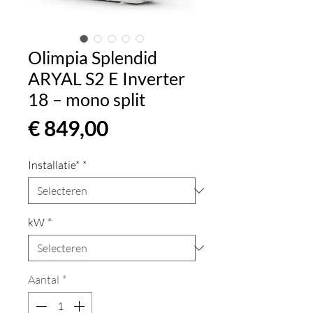
Olimpia Splendid
ARYAL S2 E Inverter
18 – mono split
Prijs
€ 849,00
Installatie*
*
kW
*
Aantal
*