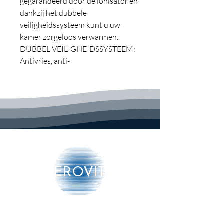
gegarandeerd door de ionisator en
dankzij het dubbele
veiligheidssysteem kunt u uw
kamer zorgeloos verwarmen.
DUBBEL VEILIGHEIDSSYSTEEM:
Antivries, anti-
oververhittingsmodus en IP 23
beschermingsklasse tegen
verticaal druppelen tot een helling
van 60°.
IONISATOR: De geïntegreerde
ionisator neutraliseert vervuilende
stoffen en zorgt voor gezondere,
schonere lucht in de kamer.
PROGRAMMEERBAAR:
AEROVITO
Aanraakscherm, multifunctionele
afstandsbediening en weektimer
voor beheer naar wens.
Functies:
Producten