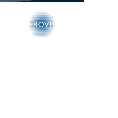
Touchscreen:
Hiermee kan de luchtvochtigheid
in de kamer worden weergegeven
en alle productfuncties worden
AEROVITO
beheerd.
Tankcapaciteit 6L:
De tank kan worden gevuld met
maximaal 6 liter water. Er klinkt
Producten
een alarm als de tank leeg is.
Kenmerken:
➔ Luchtbehandeling
Cold ultrasone technologie
Bevochtiging capaciteit: 330 ml
➔ Luchtmonitoring
/ h
➔ Diensten
Vapor voorgloeifunctie
Digital touch display
Meer info
3 luchtvochtigheid emissie
instellingen
Teken voor essentiële oliën