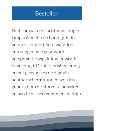
Bestellen
Niet zomaar een luchtbevochtiger:
Limpia 6 heeft een handige lade
voor essentiële oliën , waardoor
een aangename geur wordt
verspreid terwijl de kamer wordt
bevochtigd. De afstandsbediening
en het geavanceerde digitale
aanraakscherm kunnen worden
gebruikt om de stoom te bewaken
en aan te passen voor meer welzijn.
3 luchtbevochtigings niveaus:
Er kunnen drie niveaus van
stoomstroomemissie worden
beheerd, evenals bi-directionaliteit
en de voorverwarmingsfunctie.