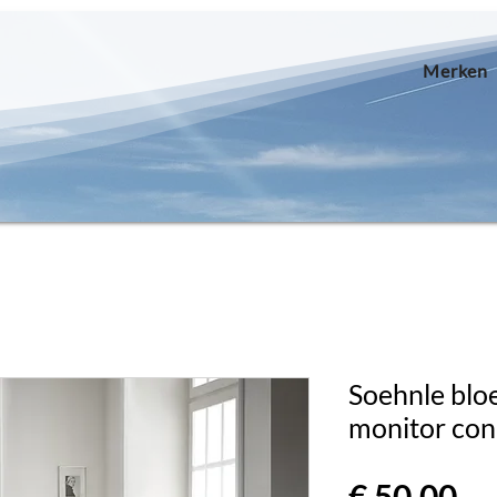
Merken
Soehnle blo
monitor con
Pri
€ 50,00