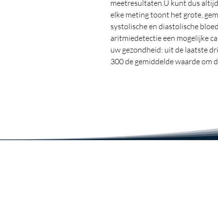
meetresultaten.
U kunt dus altij
elke meting toont het grote, gem
systolische en diastolische bloe
aritmiedetectie een mogelijke ca
uw gezondheid: uit de laatste d
300 de gemiddelde waarde om du
bloeddrukwaarden te kunnen afl
gedurende een langere periode k
opslagplaatsen voor twee gebrui
alle waarden worden opgeslagen,
twee maanden.
Een extra gastmo
anderen om het te gebruiken zo
slaan.
Bovendien worden uw result
volgens het WHO-systeem (Were
schaal van verkeerslichtkleuren:
hypertensie.
Hiermee kunt u een
bepalen.
Bovendien worden uw res
volgens het WHO-systeem (Were
schaal van verkeerslichtkleuren: