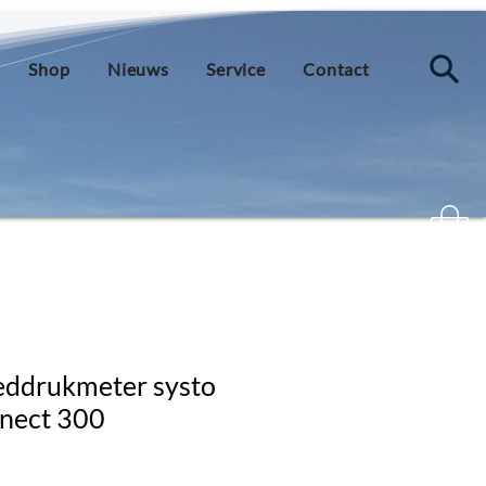
Shop
Nieuws
Service
Contact
eddrukmeter systo
nect 300
js