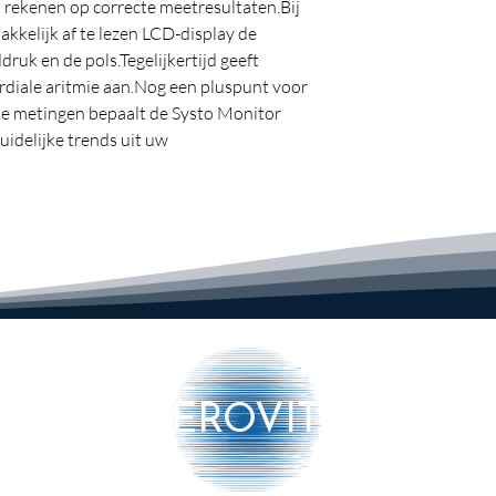
d rekenen op correcte meetresultaten.
Bij
akkelijk af te lezen LCD-display de
ddruk en de pols.
Tegelijkertijd geeft
rdiale aritmie aan.
Nog een pluspunt voor
rie metingen bepaalt de Systo Monitor
idelijke trends uit uw
eiden.
Zodat u de ontwikkeling
unt volgen,
het apparaat biedt 60
kers.
Met dagelijkse metingen kunnen
 inclusief de datum en tijd van ongeveer
dus maakt het gemakkelijker voor
nder deze metingen permanent op te
aten bij elke meting geclassificeerd
ldgezondheidsorganisatie) op een
 van optimaal tot normaal tot
voudig en duidelijk uw bloeddruk
AEROVITO
ultaten bij elke meting geclassificeerd
ldgezondheidsorganisatie) op een
 van optimaal tot normaal tot