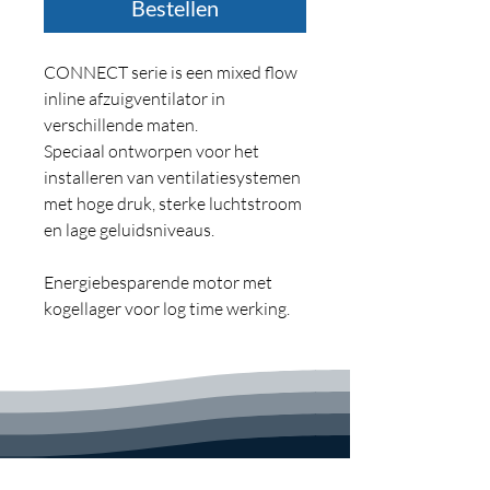
Bestellen
CONNECT serie is een mixed flow
inline afzuigventilator in
verschillende maten.
Speciaal ontworpen voor het
installeren van ventilatiesystemen
met hoge druk, sterke luchtstroom
en lage geluidsniveaus.
Energiebesparende motor met
kogellager voor log time werking.
Verwijderbare behuizing voor
eenvoudige reiniging, zonder de
noodzaak om de kanalen te
verplaatsen.
Mix Flow Inline Blower CONNECT