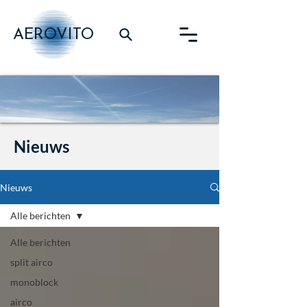
AEROVITO
Nieuws
Nieuws
Alle berichten
Alle berichten
split airco
monoblock
airco