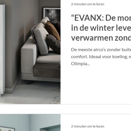
2 minuten om te lezen
“EVANX: De mono
in de winter leve
verwarmen zonde
De meeste airco’s zonder bui
comfort. Ideaal voor koeling, m
Olimpia...
2 minuten om te lezen