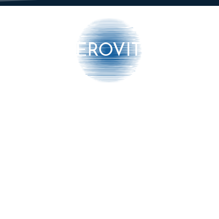
AEROVITO
Bedrijf
ormatie
➔ Contact
erken
➔ Partnership
ieuws
➔ Algemene voorwaar
ocumenten
➔ Verzenden en retou
➔ Privacy