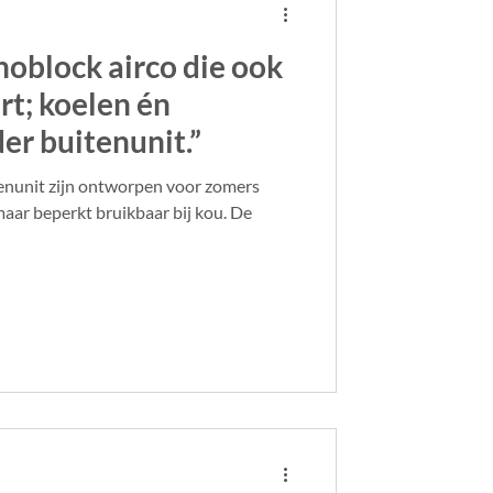
block airco die ook
rt; koelen én
r buitenunit.”
tenunit zijn ontworpen voor zomers
aar beperkt bruikbaar bij kou. De