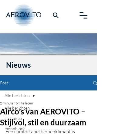
AEROVITO
Nieuws
Post
Alle berichten
2 minuten om te lezen
Alle berichten
Airco’s van AEROVITO –
split airco
Stijlvol, stil en duurzaam
monoblock
Een comfortabel binnenklimaat is 