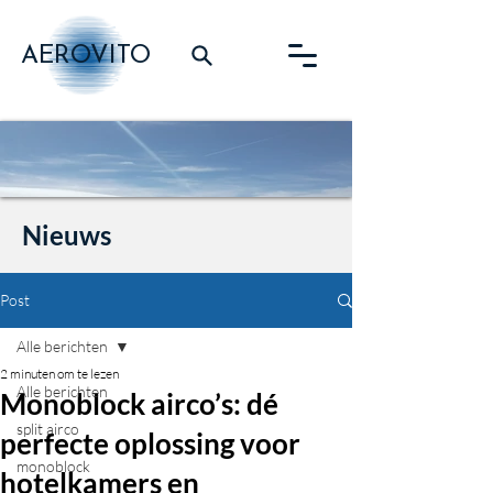
AEROVITO
Nieuws
Post
Alle berichten
2 minuten om te lezen
Alle berichten
Monoblock airco’s: dé
split airco
perfecte oplossing voor
monoblock
hotelkamers en