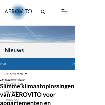
AEROVITO
Nieuws
Post
Alle berichten
2 minuten om te lezen
Alle berichten
Slimme klimaatoplossingen
split airco
van AEROVITO voor
monoblock
appartementen en