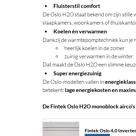
Fluisterstil comfort
De Oslo H2O staat bekend om zijn stille 
slaapkamers, woonkamers of thuiskanto
Koelen én verwarmen
Dankzij de warmtepomptechniek kun je m
heerlijk koelen in de zomer
zuinig verwarmen in de winter
Dat maakt de Oslo H2O een slimme keuze 
Super energiezuinig
De Oslo-modellen vallen in 
energieklas
betekent: 
lage energiekosten en maxima
De Fintek Oslo H2O monoblock airco's zi
Fintek Oslo 4.0 Invert