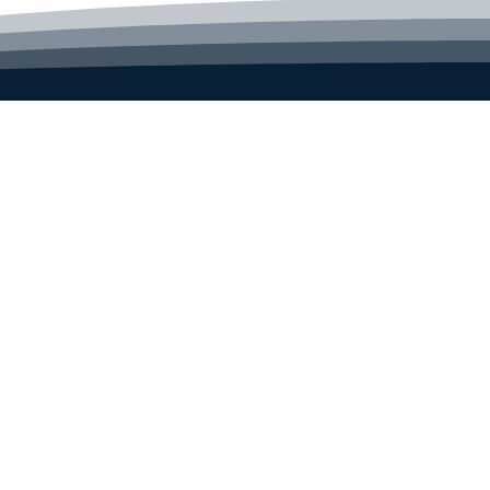
uwste
to
Contact
Stevinstraat 12A
1704 RN Heerhugowaard
den