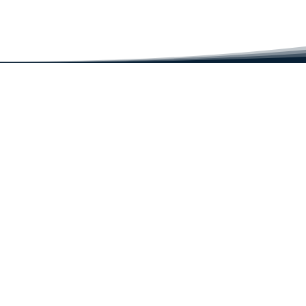
De stilste monoblock airco's in
Geen bu
Nederland
maxima
Fintek 
gamech
Producten
Inf
➔ Luchtbehandeling
➔ M
➔ Luchtmonitoring
➔ N
➔ Diensten
➔ D