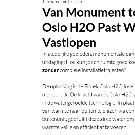
1 minuten om te lezen
Van Monument to
Oslo H2O Past W
Vastlopen
In stedelijke gebieden, monumentale pa
uitdaging: Hoe kun je een ruimte goed k
zonder
 complexe installatietrajecten?
De oplossing is de Fintek Oslo H2O Inver
monoblock. De kracht van de Oslo H2O z
in de watergekoelde technologie. In plaat
van warmte naar buiten te blazen via een
buitenunit, gebruikt deze airco water om 
warmte veilig en efficiënt af te voeren.