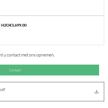
er H2O
€3,699.00
nt u contact met ons opnemen.
Contact
.pdf