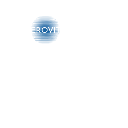
AEROVITO
Producten
➔ Luchtbehandeling
➔ Luchtmonitoring
➔ Diensten
Meer info