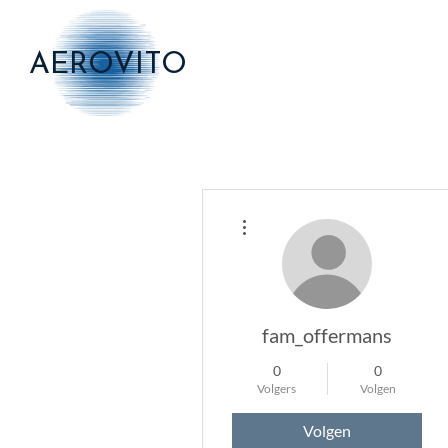
AEROVITO
Meer acties
fam_offermans
0
0
Volgers
Volgen
Volgen