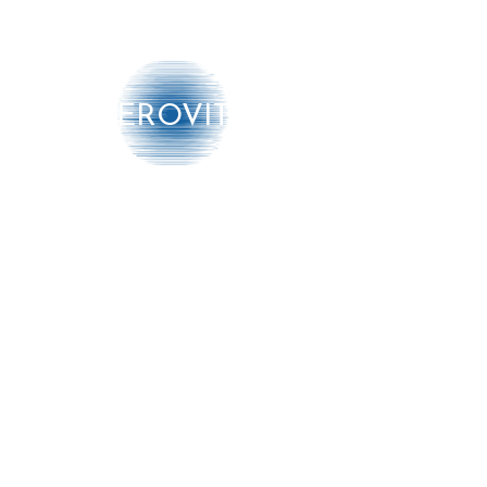
AEROVITO
Producten
➔ Luchtbehandeling
➔ Luchtmonitoring
➔ Diensten
Meer info