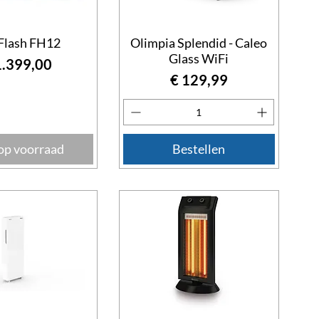
 Flash FH12
Olimpia Splendid - Caleo
Glass WiFi
js
1.399,00
Prijs
€ 129,99
op voorraad
Bestellen