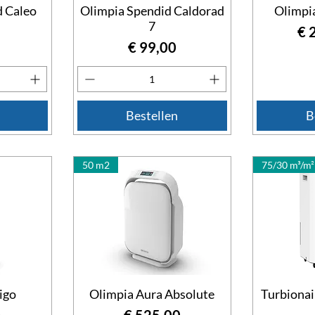
d Caleo
Olimpia Spendid Caldorad
Olimpi
7
Pri
€ 
Prijs
€ 99,00
Bestellen
B
50 m2
75/30 m³/m²
igo
Olimpia Aura Absolute
Turbionai
Prijs
0
€ 525,00