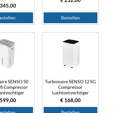
ijs
 345,00
estellen
Bestellen
aire SENSO 50
Turbionaire SENSO 12 SG
fi Compressor
Compressor
ontvochtiger
Luchtontvochtiger
ijs
Prijs
 599,00
€ 168,00
estellen
Bestellen