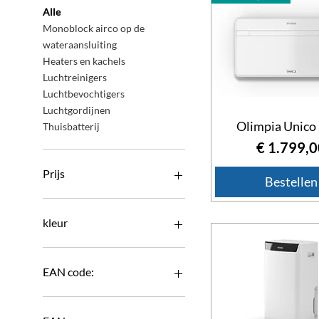
Alle
Monoblock airco op de
wateraansluiting
Heaters en kachels
Luchtreinigers
Luchtbevochtigers
Luchtgordijnen
Midea 40 kWh Thuisbatterij met 1
Olimpia Unico
Thuisbatterij
Prijs
€ 17.787,00
Prijs
€ 1.799,0
Prijs
Bestellen
€ 0
€ 17.787
kleur
EAN code:
0793618108953
0793618108977