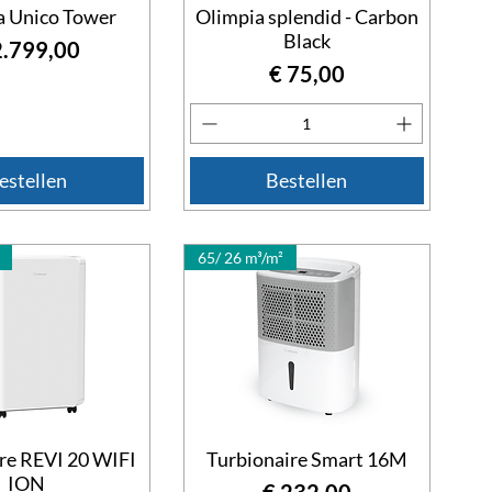
a Unico Tower
Olimpia splendid - Carbon
Black
js
2.799,00
Prijs
€ 75,00
estellen
Bestellen
65/ 26 m³/m²
re REVI 20 WIFI
Turbionaire Smart 16M
ION
Prijs
€ 232,00