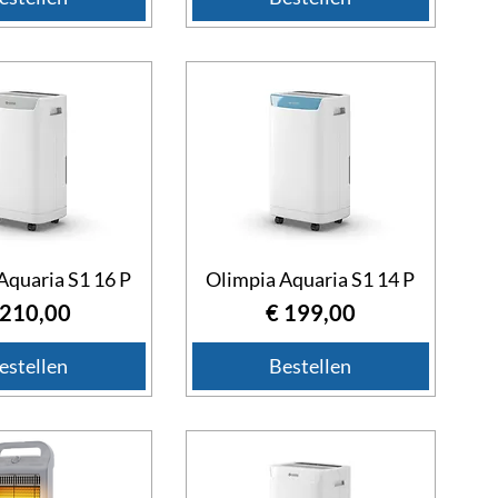
Aquaria S1 16 P
Olimpia Aquaria S1 14 P
ijs
Prijs
 210,00
€ 199,00
estellen
Bestellen