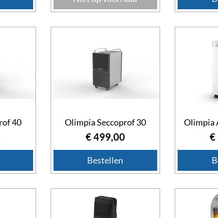
rof 40
Olimpia Seccoprof 30
Olimpia 
Prijs
Pr
0
€ 499,00
€
Bestellen
B