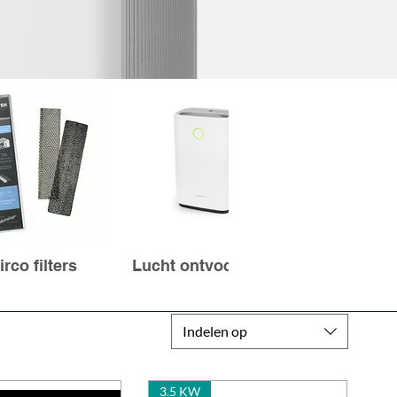
irco filters
Lucht ontvochtigers
Luchtgor
Indelen op
3.5 KW