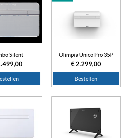
Midea 30 kWh Thuisbatterij 
bo Silent
Olimpia Unico Pro 35P
Prijs
€ 14.520,00
js
Prijs
1.499,00
€ 2.299,00
estellen
Bestellen