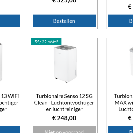
Pr
€
Bestellen
B
55/ 22 m³/m²
 13 WiFi
Turbionaire Senso 12 SG
Turbion
ochtiger
Clean - Luchtontvochtiger
MAX wi
ger
en luchtreiniger
Lucht
Prijs
Pr
0
€ 248,00
€
Niet op voorraad
B