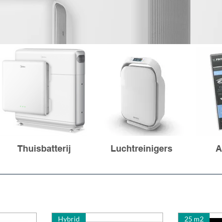
Thuisbatterij
Luchtreinigers
A
Hybrid
25 m2