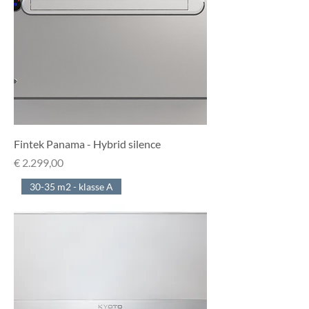
Fintek Panama - Hybrid silence
Prijs
€ 2.299,00
30-35 m2 - klasse A