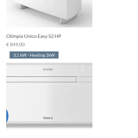
Olimpia Unico Easy S2 HP
Prijs
€ 849,00
3,1 kW - Heating 2kW