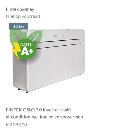
Fintek Sydney
Niet op voorraad
3.0 kw
FINTEK OSLO 3.0 Inverter + wifi
airconditioning - koelen en verwarmen
Prijs
€ 2.099,00