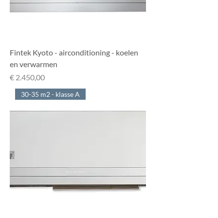
Fintek Kyoto - airconditioning - koelen
en verwarmen
Prijs
€ 2.450,00
30-35 m2 - klasse A