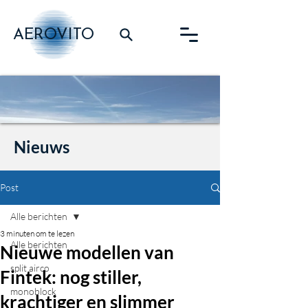
AEROVITO
Nieuws
Post
Alle berichten
3 minuten om te lezen
Alle berichten
Nieuwe modellen van
split airco
Fintek: nog stiller,
monoblock
krachtiger en slimmer